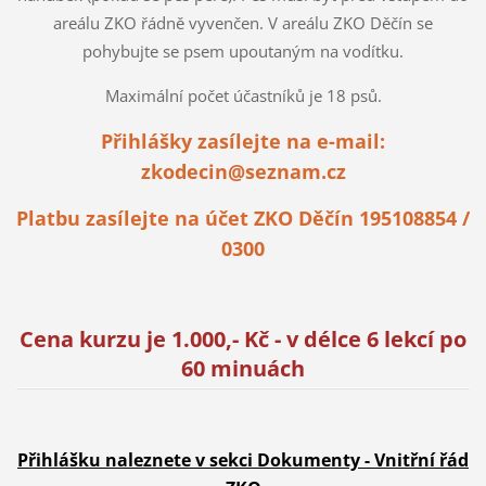
areálu ZKO řádně vyvenčen. V areálu ZKO Děčín se
pohybujte se psem upoutaným na vodítku.
Maximální počet účastníků je 18 psů.
Přihlášky zasílejte na e-mail:
zkodecin@seznam.cz
Platbu zasílejte na účet ZKO Děčín 195108854 /
0300
Cena kurzu je 1.000,- Kč - v délce 6 lekcí po
60 minuách
Přihlášku naleznete v sekci Dokumenty - Vnitřní řád