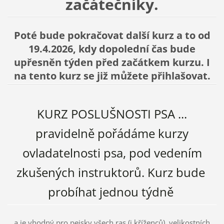
začátečníky.
Poté bude pokračovat další kurz a to od
19.4.2026, kdy dopolední čas bude
upřesněn týden před začátkem kurzu. I
na tento kurz se již můžete přihlašovat.
KURZ POSLUŠNOSTI PSA ...
pravidelně pořádáme kurzy
ovladatelnosti psa, pod vedením
zkušených instruktorů. Kurz bude
probíhat jednou týdně
a je vhodný pro pejsky všech ras (i kříženců), velikostních