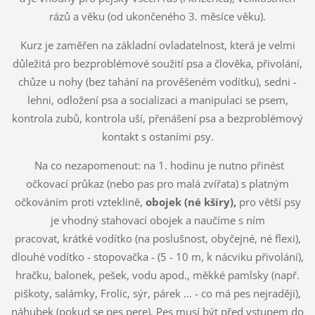
rázů a věku (od ukončeného 3. měsíce věku).
Kurz je zaměřen na základní ovladatelnost, která je velmi
důležitá pro bezproblémové soužití psa a člověka, přivolání,
chůze u nohy (bez tahání na prověšeném vodítku), sedni -
lehni, odložení psa a socializaci a manipulaci se psem,
kontrola zubů, kontrola uší, přenášení psa a bezproblémový
kontakt s ostaními psy.
Na co nezapomenout: na 1. hodinu je nutno přinést
očkovací průkaz (nebo pas pro malá zvířata) s platným
očkováním proti vzteklině,
obojek (né kšíry),
pro větší psy
je vhodný stahovací obojek a naučíme s ním
pracovat, krátké vodítko (na poslušnost, obyčejné, né flexi),
dlouhé vodítko - stopovačka - (5 - 10 m, k nácviku přivolání),
hračku, balonek, pešek, vodu apod., měkké pamlsky (např.
piškoty, salámky, Frolic, sýr, párek ... - co má pes nejraději),
náhubek (pokud se pes pere). Pes musí být před vstupem do