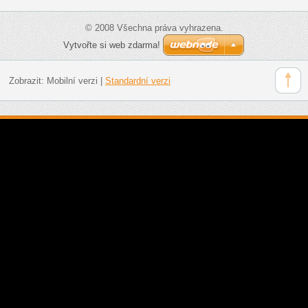
© 2008 Všechna práva vyhrazena.
Vytvořte si web zdarma!
Zobrazit:
Mobilní verzi
|
Standardní verzi